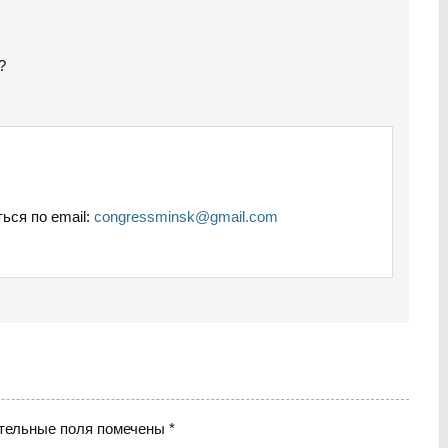
?
ься по email:
congressminsk@gmail.com
тельные поля помечены
*