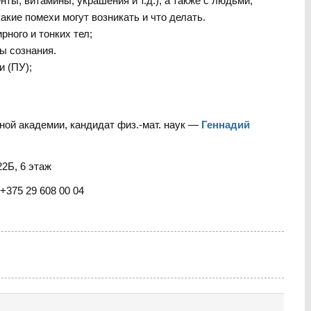
нты, витамины, украшения и т.д.), а также с людьми;
акие помехи могут возникать и что делать.
рного и тонких тел;
ы сознания.
и (ПУ);
ой академии, кандидат физ.-мат. наук —
Геннадий
2Б, 6 этаж
+375 29 608 00 04