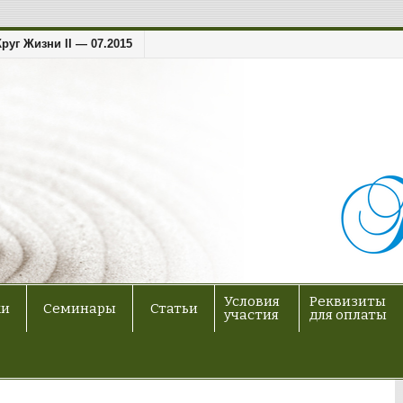
Круг Жизни II — 07.2015
Условия
Реквизиты
ки
Семинары
Статьи
участия
для оплаты