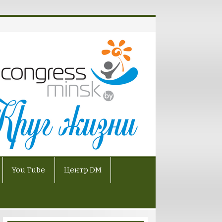
You Tube
Центр DM