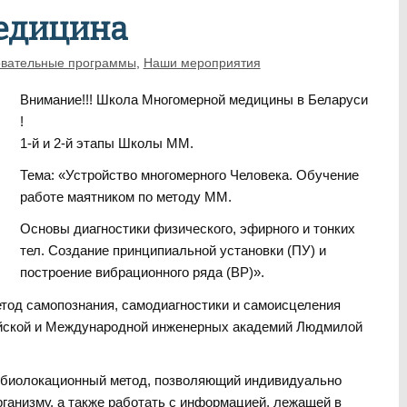
едицина
овательные программы
,
Наши мероприятия
Внимание!!! Школа Многомерной медицины в Беларуси
!
1-й и 2-й этапы Школы ММ.
Тема: «Устройство многомерного Человека. Обучение
работе маятником по методу ММ.
Основы диагностики физического, эфирного и тонких
тел. Создание принципиальной установки (ПУ) и
построение вибрационного ряда (ВР)».
тод самопознания, самодиагностики и самоисцеления
ийской и Международной инженерных академий Людмилой
 биолокационный метод, позволяющий индивидуально
ганизму, а также работать с информацией, лежащей в