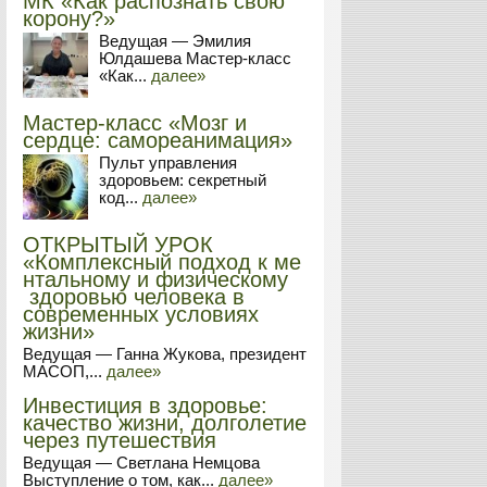
МК «Как распознать свою
корону?»
Ведущая — Эмилия
Юлдашева Мастер-класс
«Как...
далее»
Мастер-класс «Мозг и
сердце: самореанимация»
Пульт управления
здоровьем: секретный
код...
далее»
ОТКРЫТЫЙ УРОК
«Комплексный подход к ме
нтальному и физическому
здоровью человека в
современных условиях
жизни»
Ведущая — Ганна Жукова, президент
МАСОП,...
далее»
Инвестиция в здоровье:
качество жизни, долголетие
через путешествия
Ведущая — Светлана Немцова
Выступление о том, как...
далее»