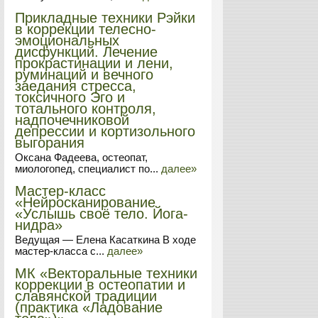
Прикладные техники Рэйки
в коррекции телесно-
эмоциональных
дисфункций. Лечение
прокрастинации и лени,
руминаций и вечного
заедания стресса,
токсичного Эго и
тотального контроля,
надпочечниковой
депрессии и кортизольного
выгорания
Оксана Фадеева, остеопат,
миологопед, специалист по...
далее»
Мастер-класс
«Нейросканирование
«Услышь своё тело. Йога-
нидра»
Ведущая — Елена Касаткина В ходе
мастер-класса с...
далее»
МК «Векторальные техники
коррекции в остеопатии и
славянской традиции
(практика «Ладование